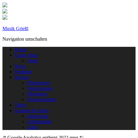
Musik Grießl
Navigation umschalten
Home
Unser Haus
Team
News
Produkte
Service
Pflegekurse
Versicherung
Workshop
Postzusendung
Video
Kontakt & Zeiten
Impressum
Zufahrtsplan
Links
/* Google Analytics entfernt 2022 mpg */