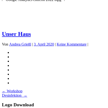
Unser Haus
Von
Andrea Grießl
|
3. April 2020
|
Keine Kommentare
|
Beitrags-
←
Workshop
Desinfektion
→
Navigation
Logo Download