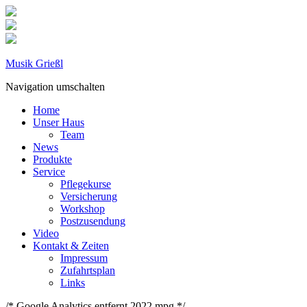
Musik Grießl
Navigation umschalten
Home
Unser Haus
Team
News
Produkte
Service
Pflegekurse
Versicherung
Workshop
Postzusendung
Video
Kontakt & Zeiten
Impressum
Zufahrtsplan
Links
/* Google Analytics entfernt 2022 mpg */